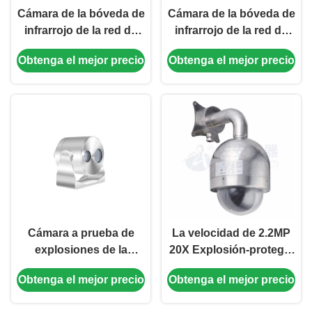
Cámara de la bóveda de
Cámara de la bóveda de
infrarrojo de la red de
infrarrojo de la red de
5MP Fix Explosion
2MP Fix Explosion
Obtenga el mejor precio
Obtenga el mejor precio
Proof para la zona del
Proof para la zona del
gas, zona del polvo
gas, zona del polvo
Cámara a prueba de
La velocidad de 2.2MP
explosiones de la
20X Explosión-protegió
bóveda infrarroja de la
la cámara a prueba de
Obtenga el mejor precio
Obtenga el mejor precio
red del arreglo análogo
explosiones de la
de HD para la zona del
bóveda