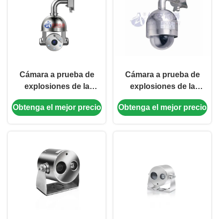
Cámara a prueba de
Cámara a prueba de
explosiones de la
explosiones de la
bóveda de la prueba de
bóveda de 2MP 30X con
Obtenga el mejor precio
Obtenga el mejor precio
la llama de 550TVL 36X
la alarma, haber entrado
con las luces infrarrojas
audio y salida