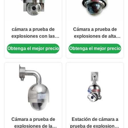
cámara a prueba de
Cámara a prueba de
explosiones con las
explosiones de alta
luces infrarrojas,
velocidad de la bóveda
Obtenga el mejor precio
Obtenga el mejor precio
limpiador de la bóveda
de 2MP 30X en el acero
de la visión nocturna de
inoxidable 316
1080P 30X
Cámara a prueba de
Estación de cámara a
explosiones de la
prueba de explosiones