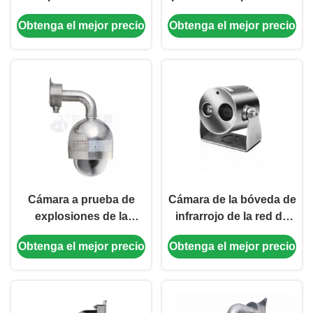
bóveda de 1.3MP 20X
antiexplosión de la
Obtenga el mejor precio
Obtenga el mejor precio
Marine Salty Proof High
bóveda de 2MP 20X con
Speed
la luz infrarroja
Cámara a prueba de
Cámara de la bóveda de
explosiones de la
infrarrojo de la red de
bóveda del acero de
4MP Fix Explosion
Obtenga el mejor precio
Obtenga el mejor precio
700TVL 23X Marine
Proof para la zona del
Grade High Speed
gas, zona del polvo
Stainless