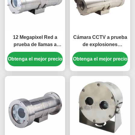
12 Megapixel Red a
Cámara CCTV a prueba
prueba de llamas a
de explosiones
prueba de explosión
antiexplosión de
Obtenga el mejor precio
cámara de circuito
700TVL 36X para el área
Obtenga el mejor precio
cerrado material
peligrosa de la industria
SUS304/316L