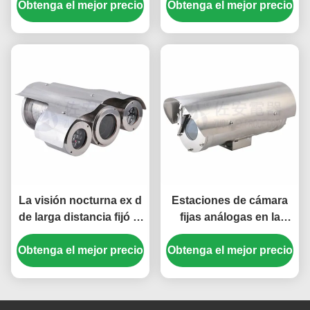
Obtenga el mejor precio
Obtenga el mejor precio
el entramado de acero
inoxidable 316L
La visión nocturna ex d
Estaciones de cámara
de larga distancia fijó la
fijas análogas en la
estación de cámara con
cavidad de acero
Obtenga el mejor precio
la iluminación integral
Obtenga el mejor precio
inoxidable 316L con el
sistema del limpiador