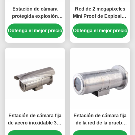
Estación de cámara
Red de 2 megapixeles
protegida explosión
Mini Proof de Explosión
análoga con la
con luz infrarroja
Obtenga el mejor precio
iluminación integral en
Obtenga el mejor precio
el acero inoxidable 304
Estación de cámara fija
Estación de cámara fija
de acero inoxidable 304
de la red de la prueba
con iluminación integral
adaptable de la llama en