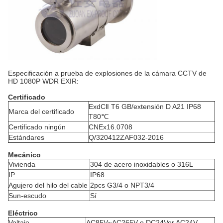
Especificación a prueba de explosiones de la cámara CCTV de
HD 1080P WDR EXIR:
Certificado
ExdCⅡ T6 GB/extensión D A21 IP68
Marca del certificado
T80℃
Certificado ningún
CNEx16.0708
Estándares
Q/320412ZAF032-2016
Mecánico
Vivienda
304 de acero inoxidables o 316L
IP
IP68
Agujero del hilo del cable
2pcs G3/4 o NPT3/4
Sun-escudo
Sí
Eléctrico
Voltaje
AC85V~AC265V o DC24Vor AC24V