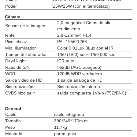
Poder
15W/25W (con el termóstato)
Cámara
2,0 megapíxel Cmos de alto
Sensor de la imagen
rendimiento
lente
2.8-12mm@ F1.4
Pixel eficaz
PAL 1956*1266
Min. Illumination
Color 0.01Lux 0Lux con el IR
Tiempo del obturador
1/50 (1/60) sec~ 1/50,000 sec
Day&Night
ICR auto
Ratio de S/N
>62dB (AGC apagado)
WDR
120dB WDR verdadero
Salida video de HD
1 salida análoga de HD
Sincronización
Sincronización interna
CVBS hizo salir
salida compuesta 1Vp-p (75Ω/BNC)
General
Cable
cable integrado
Tamaño
390*249*170m m
Peso
11.7kg
Montado
pared, polo