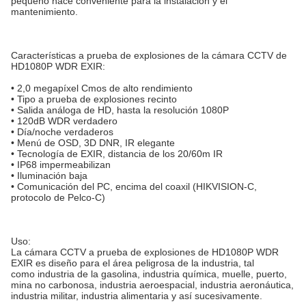
pequeño hace conveniente para la instalación y el
mantenimiento.
Características a prueba de explosiones de la cámara CCTV de
HD1080P WDR EXIR:
• 2,0 megapíxel Cmos de alto rendimiento
• Tipo a prueba de explosiones recinto
• Salida análoga de HD, hasta la resolución 1080P
• 120dB WDR verdadero
• Día/noche verdaderos
• Menú de OSD, 3D DNR, IR elegante
• Tecnología de EXIR, distancia de los 20/60m IR
• IP68 impermeabilizan
• Iluminación baja
• Comunicación del PC, encima del coaxil (HIKVISION-C,
protocolo de Pelco-C)
Uso:
La cámara CCTV a prueba de explosiones de HD1080P WDR
EXIR es diseño para el área peligrosa de la industria, tal
como
industria de
la
gasolina, industria química, muelle, puerto,
mina no carbonosa, industria aeroespacial, industria aeronáutica,
industria militar, industria alimentaria y así sucesivamente.