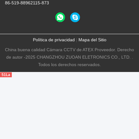
86-519-88962115-873
Política de privacidad
|
Mapa del Sitio
China buena calidad Cámara CCTV de ATEX Proveedor. Derecho
de autor -2025 CHANGZHOU ZUOAN ELETRONICS CO., LTD. .
Todos los derechos reservados.
51La