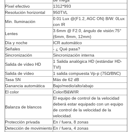
Píxel efectivo
1312*993
Resolución horizontal
950TVL
0.01 Lux @(F1.2, AGC ON) B/W: 0Lux
Min. Iluminación
con IR
3.6mm @ F2.0, ángulo de visión:75°
Lentes
(6mm, 8mm, 12mm)
Día y noche
ICR automático
Señales
- ¿ Qué pasa?
Sincronización
Sincronización interna
1 Salida analógica HD (estándar HD-
Salida de vídeo HD
TVI)
Salida de vídeo
1 salida compuesta Vp-p (75Ω/BNC)
Tasa SN
Más de 62 dB
Ganancia automática
Bajo/medio/alto/abajo
El color
Color/B&W/IR
El equipo de control de la velocidad
deberá estar equipado con un equipo
Balanza de blancos
de control de la velocidad de la
velocidad.
Protección privada
En / fuera, 8 zonas
Detección de movimiento
En / fuera, 4 zonas