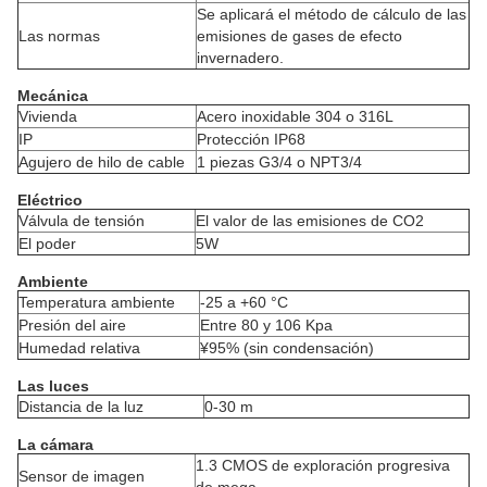
Se aplicará el método de cálculo de las
Las normas
emisiones de gases de efecto
invernadero.
Mecánica
Vivienda
Acero inoxidable 304 o 316L
IP
Protección IP68
Agujero de hilo de cable
1 piezas G3/4 o NPT3/4
Eléctrico
Válvula de tensión
El valor de las emisiones de CO2
El poder
5W
Ambiente
Temperatura ambiente
-25 a +60 °C
Presión del aire
Entre 80 y 106 Kpa
Humedad relativa
¥95% (sin condensación)
Las luces
Distancia de la luz
0-30 m
La cámara
1.3 CMOS de exploración progresiva
Sensor de imagen
de mega