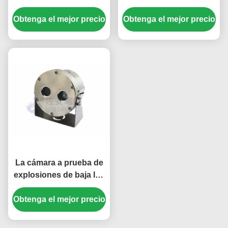
Torre de la cámara de
torrecilla de HD-1080p
Obtenga el mejor precio
acero inoxidable 316L
Obtenga el mejor precio
TVI de Marine Stainless
Steel 316L
La cámara a prueba de
explosiones de baja luz
de la torrecilla de
Obtenga el mejor precio
HD720P para el camión
del depósito de
gasolina montó