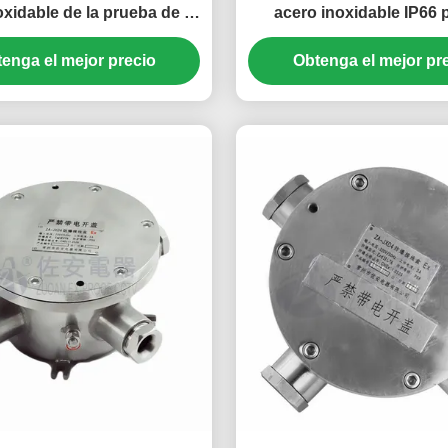
oxidable de la prueba de la
acero inoxidable IP66 p
8 para el convertidor de la
medios convertidor, IP-co
a, convertidor de poder
enga el mejor precio
Obtenga el mejor pr