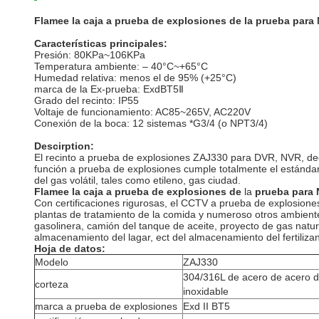
Flamee la caja a prueba de explosiones de la prueba para
Características principales:
Presión: 80KPa~106KPa
Temperatura ambiente: – 40°C~+65°C
Humedad relativa: menos el de 95% (+25°C)
marca de la Ex-prueba: ExdBT5Ⅱ
Grado del recinto: IP55
Voltaje de funcionamiento: AC85~265V, AC220V
Conexión de la boca: 12 sistemas *G3/4 (o NPT3/4)
Descirption:
El recinto a prueba de explosiones ZAJ330 para DVR, NVR, deco
función a prueba de explosiones cumple totalmente el estánda
del gas volátil, tales como etileno, gas ciudad.
Flamee la caja a prueba de explosiones de
la
prueba para
Con certificaciones rigurosas, el CCTV a prueba de explosiones 
plantas de tratamiento de la comida y numeroso otros ambientes
gasolinera, camión del tanque de aceite, proyecto de gas natura
almacenamiento del lagar, ect del almacenamiento del fertilizan
Hoja de datos:
Modelo
ZAJ330
304/316L de acero de acero d
corteza
inoxidable
marca a prueba de explosiones
Exd II BT5