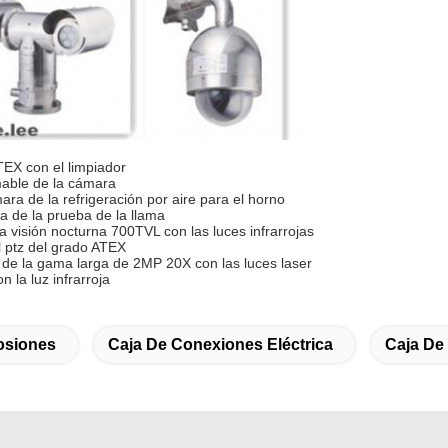
EX con el limpiador
mable de
la
cámara
ara de
la
refrigeración por aire para el horno
a de
la
prueba de
la
llama
la
visión nocturna 700TVL con las luces infrarrojas
 ptz del grado ATEX
 de
la
gama larga de 2MP 20X con las luces laser
la luz infrarroja
osiones
Caja De Conexiones Eléctrica
Caja De