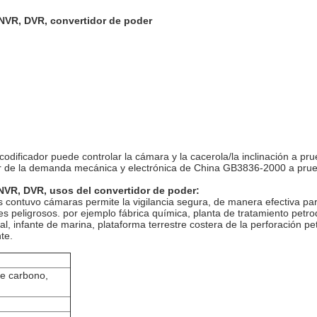
 NVR, DVR, convertidor de poder
dificador puede controlar la cámara y la cacerola/la inclinación a pr
r de la demanda mecánica y electrónica de China GB3836-2000 a prueb
 NVR, DVR,
usos
del convertidor
de
poder
:
contuvo cámaras permite la vigilancia segura, de manera efectiva para 
 peligrosos. por ejemplo fábrica química, planta de tratamiento petro
l, infante de marina, plataforma terrestre costera de
la
perforación pe
te.
e carbono,