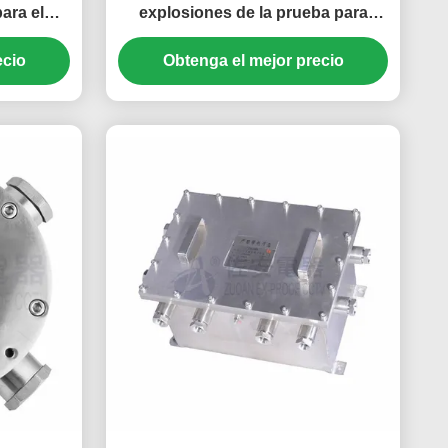
ara el
explosiones de la prueba para
dificador
NVR, DVR, convertidor de poder
ecio
Obtenga el mejor precio