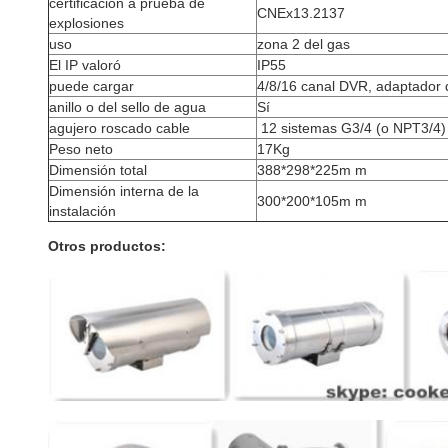
certificación a prueba de
CNEx13.2137
explosiones
uso
zona 2 del gas
El IP valoró
IP55
puede cargar
4/8/16 canal DVR, adaptador 
anillo o del sello de agua
Sí
agujero roscado cable
12 sistemas G3/4 (o NPT3/4)
Peso neto
17Kg
Dimensión total
388*298*225m m
Dimensión interna de la
300*200*105m m
instalación
Otros productos: