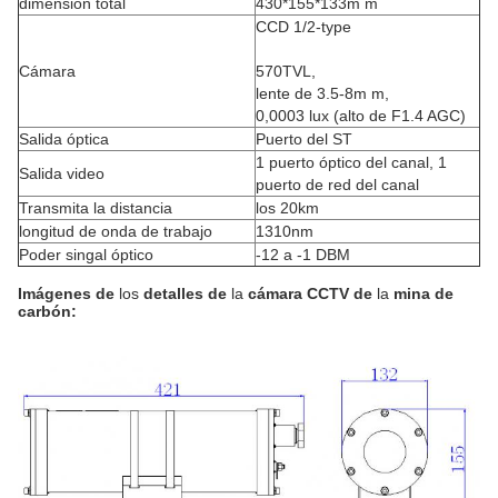
dimensión total
430*155*133m m
CCD 1/2-type
Cámara
570TVL,
lente de 3.5-8m m,
0,0003 lux (alto de F1.4 AGC)
Salida óptica
Puerto del ST
1 puerto óptico del canal, 1
Salida video
puerto de red del canal
Transmita la distancia
los 20km
longitud de onda de trabajo
1310nm
Poder singal óptico
-12 a -1 DBM
Imágenes
de
los
detalles
de
la
cámara CCTV
de
la
mina
de
carbón
: