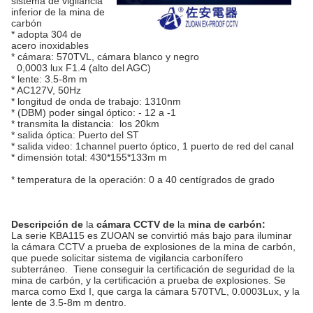
sistema de vigilancia
inferior de la mina de
carbón
* adopta 304 de
acero inoxidables
* cámara: 570TVL, cámara blanco y negro
0,0003 lux F1.4 (alto del AGC)
* lente: 3.5-8m m
* AC127V, 50Hz
* longitud de onda de trabajo: 1310nm
* (DBM) poder singal óptico: - 12 a -1
* transmita la distancia: los 20km
* salida óptica: Puerto del ST
* salida video: 1channel puerto óptico, 1 puerto de red del canal
* dimensión total: 430*155*133m m
* temperatura de la operación: 0 a 40 centígrados de grado
Descripción
de
la
cámara CCTV de
la
mina
de
carbón
:
La serie KBA115 es ZUOAN se convirtió más bajo para iluminar
la cámara CCTV a prueba de explosiones de la mina de carbón,
que puede solicitar sistema de vigilancia carbonífero
subterráneo. Tiene conseguir la certificación de seguridad de la
mina de carbón, y la certificación a prueba de explosiones. Se
marca como Exd I, que carga la cámara 570TVL, 0.0003Lux, y la
lente de 3.5-8m m dentro.