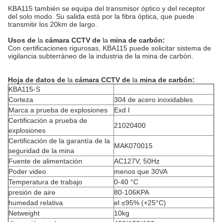
KBA115 también se equipa del transmisor óptico y del receptor
del solo modo. Su salida está por la fibra óptica, que puede
transmitir los 20km de largo.
Usos
de
la
cámara CCTV de
la
mina
de
carbón
:
Con certificaciones rigurosas, KBA115 puede solicitar sistema de
vigilancia subterráneo de la industria de la mina de carbón.
Hoja de datos de
la
cámara CCTV de
la
mina de carbón:
KBA115-S
Corteza
304 de acero inoxidables
Marca a prueba de explosiones
Exd I
Certificación a prueba de
21020400
explosiones
Certificación de la garantía de la
MAK070015
seguridad de la mina
Fuente de alimentación
AC127V, 50Hz
Poder video
menos que 30VA
Temperatura de trabajo
0-40 °C
presión de aire
80-106KPA
humedad relativa
el ≤95% (+25°C)
Netweight
10kg