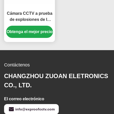
Cámara CCTV a prueba
de explosiones de la
mina de carbón de
Obtenga el mejor precio
550TVL 18X con salida
de fibra óptica
Contáctenos
CHANGZHOU ZUOAN ELETRONICS
CO., LTD.
El correo electrónico
info@exproofcctv.com