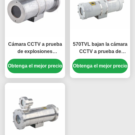
Cámara CCTV a prueba
570TVL bajan la cámara
de explosiones
CCTV a prueba de
Vehículo-montada mina
explosiones blanca
de la mina de carbón de
Obtenga el mejor precio
Obtenga el mejor precio
negra de la mina de
1.3MP 20X
carbón de la
iluminación