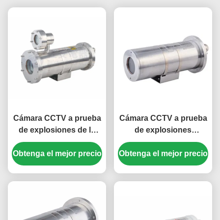
Cámara CCTV a prueba
Cámara CCTV a prueba
de explosiones de la
de explosiones
mina de carbón de
Vehículo-montada mina
1.3MP 20X con salida de
Obtenga el mejor precio
de la mina de carbón de
Obtenga el mejor precio
fibra óptica
550TVL 12X