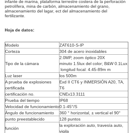
infante de marina, plataforma terrestre costera de la perforación
petrolífera, mina de carbón, almacenamiento del grano,
almacenamiento del lagar, ect del almacenamiento del
fertilizante.
Hoja de datos:
Modelo
ZAT610-S-IP
Corteza
304 de acero inoxidables
2.0MP, zoom óptico 20X
Tipo de la cámara
minuto 1.5lux del color; B&W 0.1Lux
longitud focal: 4.45-89m m
Luz laser
los 500m
A prueba de explosiones
Exd II CT6 y INMERSIÓN A20, TA,
certificada
T6
certificación no.
CNEx13.3111
Prueba del tiempo
IP68
Velocidad de funcionamiento
0.1-45°/S
Ángulo de funcionamiento
360 ° horizontal, ± vertical el 90°
punto preestablecido
128 puntos
la exploración auto, travesía auto,
función
vigila