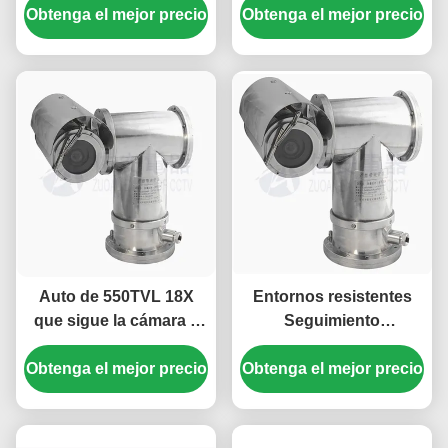
Atex Marine Grade 316L
Obtenga el mejor precio
Obtenga el mejor precio
de 2.2MP 20x con la luz
PTZ del grado
infrarroja
Auto de 550TVL 18X
Entornos resistentes
que sigue la cámara a
Seguimiento
prueba de explosiones
automático cámara PTZ
Obtenga el mejor precio
de PTZ para el área
Obtenga el mejor precio
a prueba de explosión
peligrosa de la industria