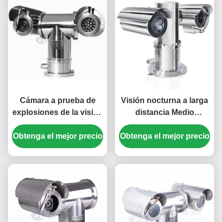
Cámara a prueba de
Visión nocturna a larga
explosiones de la visión
distancia Medio
nocturna de larga
ambiente severo
Obtenga el mejor precio
distancia PTZ del laser
Obtenga el mejor precio
Prueba de explosión
de 2MP 20X
cámara PTZ con luces
láser