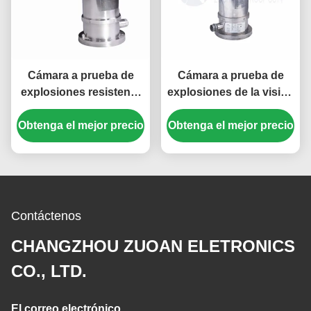
Cámara a prueba de
Cámara a prueba de
explosiones resistente
explosiones de la visión
de seguimiento auto de
nocturna PTZ de la
la red PTZ de 2.2MP 20X
Obtenga el mejor precio
Obtenga el mejor precio
gama larga de 2.0MP
20X con las luces laser
Contáctenos
CHANGZHOU ZUOAN ELETRONICS
CO., LTD.
El correo electrónico