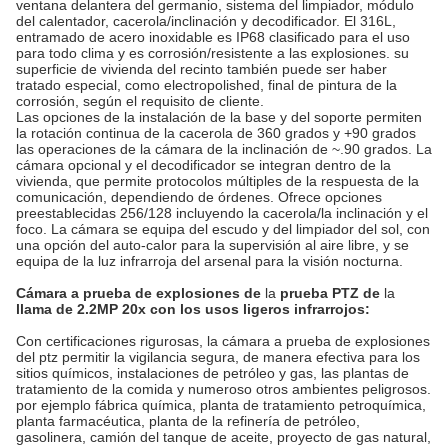
ventana delantera del germanio, sistema del limpiador, módulo
del calentador, cacerola/inclinación y decodificador. El 316L,
entramado de acero inoxidable es IP68 clasificado para el uso
para todo clima y es corrosión/resistente a las explosiones. su
superficie de vivienda del recinto también puede ser haber
tratado especial, como electropolished, final de pintura de la
corrosión, según el requisito de cliente.
Las opciones de la instalación de la base y del soporte permiten
la rotación continua de la cacerola de 360 grados y +90 grados
las operaciones de la cámara de la inclinación de ~.90 grados. La
cámara opcional y el decodificador se integran dentro de la
vivienda, que permite protocolos múltiples de la respuesta de la
comunicación, dependiendo de órdenes. Ofrece opciones
preestablecidas 256/128 incluyendo la cacerola/la inclinación y el
foco. La cámara se equipa del escudo y del limpiador del sol, con
una opción del auto-calor para la supervisión al aire libre, y se
equipa de la luz infrarroja del arsenal para la visión nocturna.
Cámara a prueba de explosiones de
la
prueba PTZ de
la
llama de 2.2MP 20x con los
usos
ligeros infrarrojos
:
Con certificaciones rigurosas, la cámara a prueba de explosiones
del ptz permitir la vigilancia segura, de manera efectiva para los
sitios químicos, instalaciones de petróleo y gas, las plantas de
tratamiento de la comida y numeroso otros ambientes peligrosos.
por ejemplo fábrica química, planta de tratamiento petroquímica,
planta farmacéutica, planta de la refinería de petróleo,
gasolinera, camión del tanque de aceite, proyecto de gas natural,