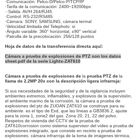
·Comunicación: Pelco-D/Pelco-P/TCP/IP
·Tarifa de la comunicación: 2400~19200bps
··Salida: AV/H.264/RJ45
·Control: RS-232/RS485
·Cámara: SONY, SAMSUNG, cámara termal
·Velocidad limitada del Telephoto: sí
·Ángulo variable: 360° horizontal, ±90° vertical
·Patrulla de la precolocación: 256/128 puntos
Hoja de datos de la transferencia directa aquí:
Cámara a prueba de explosiones de PTZ con los datos
sheet.pdf de la serie Lights-ZAT610
Cámara a prueba de explosiones de
la
prueba PTZ de
la
llama de 2.2MP 20x con la
descripción
ligera infrarroja
:
Si sus necesidades de la seguridad y de la vigilancia incluyen
ambientes extremos, inflamables, y explosivos de la supervisión,
el ambiente marino de la corrosión, la cámara a prueba de
explosiones del ptz de ZUOAN ZAT610 se construye para su
ambiente. es el tipo de Exd, que las líneas a GB3836.2, ajuste
para la zona 1, zone2 del gas. Zona 20, 21, 22 del polvo.
Respetos de vivienda del CCTV de la prueba de
ZAT610corrosion como sistema supervisor del vídeo a prueba de
explosiones integrado, que consiste en recinto a prueba de
explosiones. cámara infrarroja de la toma de imágenes térmica,